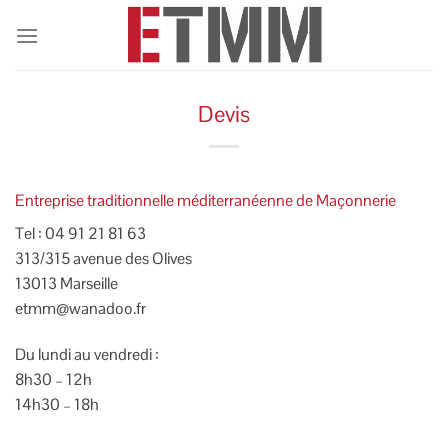
Passer
au
contenu
Devis
Entreprise traditionnelle méditerranéenne de Maçonnerie
Tel : 04 91 21 81 63
313/315 avenue des Olives
13013 Marseille
etmm@wanadoo.fr
Du lundi au vendredi :
8h30 – 12h
14h30 – 18h